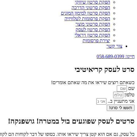
הפקת סרטון שיווקי
הפקת סרטוני הדרכה
הפקת סרטון למימון המונים
הפקת פרסומות לטלוויזיה
הפקת סרטוני מוצר
הפקת סרטון לעסק
הפקת סרטון ויראלי
יצירת פרסומות
צור קשר
חייגו: 058-689-0399
סרט לעסק קריאיטיבי
כשאתם רוצים שיראו את מה שאתם אומרים!
שם
טלפון
אני מתעניין ב..
תעשו לי סרט!
סרטים לעסק שפוגעים בול במטרה! גושפנקה!
כל עסק, גם אם הוא קטן צריך שיראו אותו. בסופו של דבר לקוחות הם לקו