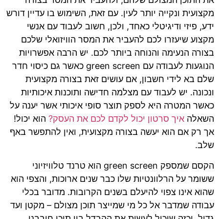
מקצועית ונקייה יותר לעין. עם זאת, השימוש בו עדיין דורש
ידע, פיזי ודיגיטלי כאחד, ולכן, חשוב לעבוד עם אנשי
מקצוע שיעזרו לכם להעביר את המסר הוויזואלי שלכם
בצורה הנעימה והנוחה ביותר לכם. יש הרבה אפשרויות
הנוגעות לעבודה עם green screen כאשר גם כיסוי חדר
שלם בא לידי חשבון, אם עושים זאת בצורה מקצועית
ונכונה. יש לעבוד עם מצלמה חדישה ותוכנות איכותיות
כאשר המטרה היא לספק תוצר סופי איכותי אשר יענה על
השאלה
איך סרטון יכול לקדם לכם את העסק?
הוא יכול!
אך רק אם הוא יעשה בצורה מקצועית, ואין להתפשר באף
שלב.
הקסם שמספק green screen הוא טרנד טלוויזיוני
ששומר על הרלוונטיות שלו כבר שנים ארוכות, והצפי הוא
שהוא אינו צפוי להיעלם בשנים הקרובות. מדובר בכלי
עבודה שמדבר אל כל מי שמייצר תוכן מצולם – מקטן ועד
גדול, וכזה שיכול לעשות את ההבדל בין תוכן חובבני