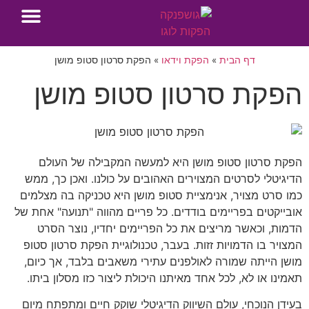
השירותים שלנו
הפקת סרטון תדמית
פרויקטים נבחרים
דף הבית
»
הפקת וידאו
»
הפקת סרטון סטופ מושן
הפקת סרטון סטופ מושן
הפקת סרטון סטופ מושן היא למעשה המקבילה של העולם
הדיגיטלי לסרטים המצוירים האהובים על כולנו. ואכן כך, ממש
כמו סרט מצויר, אנימציית סטופ מושן היא טכניקה בה מצלמים
אובייקטים בפריימים בודדים. כל פריים מהווה "תנועה" אחת של
הדמות, וכאשר מריצים את כל הפריימים יחדיו, נוצר הסרט
המצויר בו הדמויות זזות. בעבר, טכנולוגיית הפקת סרטון סטופ
מושן הייתה שמורה לאולפנים עתירי משאבים בלבד, אך כיום,
תאמינו או לא, לכל אחד מאיתנו היכולת ליצור כזו מסלון ביתו.
בעידן הנוכחי, עולם השיווק הדיגיטלי שוקק חיים ומתפתח מיום