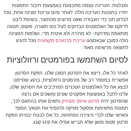
וסבלנות. העריכה עצמה מתבצעת באמצעות חיבור התמונות
יחדיו בתוכנות העריכה הללו. לאחר סיום עריכת סצינה אחת, נוכל
לבדוק תוך כדי העבודה שאנו מרוצים מהתוצר, בשימת ליבנו
לדיוקם של האלמנטים הבדוקים לעיל כמו תאורה, פוקוס, תנועה
מותאמת ומדויקת- לא מהירה ולא איטית מדי, ושלמות הסצינה
כולה כמובן שבאמצעו
עריכת סרטונים מקצועית
נוכל להגיע
לתוצאה מרשימה מאוד.
לסיום השתמשו בפורמטים ורזולוציות
לאחר כל אלו, נייצא את הסרטון המוכן שלנו. הפקת הסרטון
אפשרית במספר רב של פורמטים ורזולוציות, ברגע שסיימנו
לבצע את כל האלמנטים הטכניים המרכיבים את הסרטון שלנו,
עלינו לתבל באמצעות אפקטים שונים ומשונים אם נרצה
שהסרטון יהיה
סרטון שיווקי מצחיק
נתאים אותו בהתאם לכך,
תמונות מתאימות ופסקול מוזיקה ולהוסיף את הטאץ' הסופי
והאישי שלנו לכדי היצירה המתהווה. כל אלו לבטח יבטיחו הפקת
סרטון סטופ מושן שלא תבייש אפילו את קינג קונג.