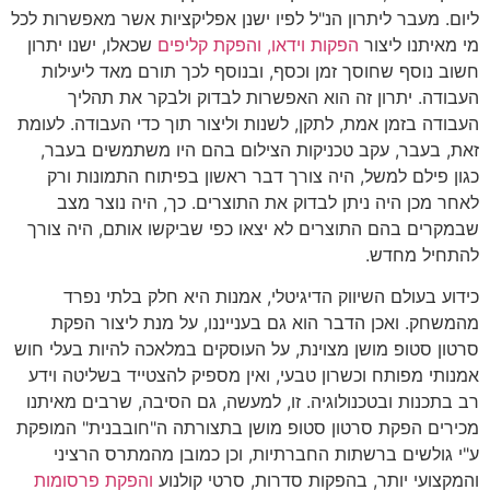
ליום. מעבר ליתרון הנ"ל לפיו ישנן אפליקציות אשר מאפשרות לכל
מי מאיתנו ליצור
הפקות וידאו,
והפקת קליפים
שכאלו, ישנו יתרון
חשוב נוסף שחוסך זמן וכסף, ובנוסף לכך תורם מאד ליעילות
העבודה. יתרון זה הוא האפשרות לבדוק ולבקר את תהליך
העבודה בזמן אמת, לתקן, לשנות וליצור תוך כדי העבודה. לעומת
זאת, בעבר, עקב טכניקות הצילום בהם היו משתמשים בעבר,
כגון פילם למשל, היה צורך דבר ראשון בפיתוח התמונות ורק
לאחר מכן היה ניתן לבדוק את התוצרים. כך, היה נוצר מצב
שבמקרים בהם התוצרים לא יצאו כפי שביקשו אותם, היה צורך
להתחיל מחדש.
כידוע בעולם השיווק הדיגיטלי, אמנות היא חלק בלתי נפרד
מהמשחק. ואכן הדבר הוא גם בענייננו, על מנת ליצור הפקת
סרטון סטופ מושן מצוינת, על העוסקים במלאכה להיות בעלי חוש
אמנותי מפותח וכשרון טבעי, ואין מספיק להצטייד בשליטה וידע
רב בתכנות ובטכנולוגיה. זו, למעשה, גם הסיבה, שרבים מאיתנו
מכירים הפקת סרטון סטופ מושן בתצורתה ה"חובבנית" המופקת
ע"י גולשים ברשתות החברתיות, וכן כמובן מהמתרס הרציני
והמקצועי יותר, בהפקות סדרות, סרטי קולנוע
והפקת פרסומות